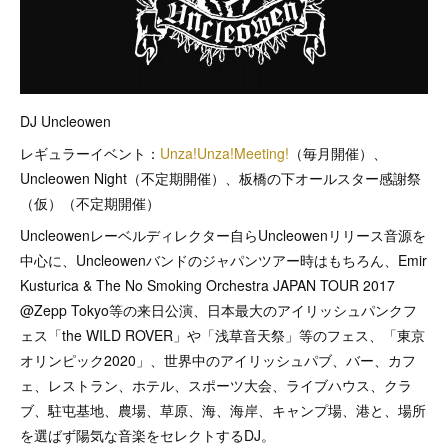
DJ Uncleowen
レギュラーイベント：
Unza!Unza!Meeting!
（毎月開催）、
Uncleowen Night（不定期開催）、板橋の下オールスター感謝祭
（仮）（不定期開催）
Uncleowenレーベルディレクター自らUncleowenリリース音源を
中心に、Uncleowenバンドのジャパンツアー時はもちろん、Emir
Kusturica & The No Smoking Orchestra JAPAN TOUR 2017
@Zepp Tokyo等の来日公演、日本最大のアイリッシュパンクフ
ェス「the WILD ROVER」や「浅草音天祭」等のフェス、「東京
オリンピック2020」、世界中のアイリッシュパブ、バー、カフ
ェ、レストラン、ホテル、スポーツ大会、ライブハウス、クラ
ブ、駐屯基地、農場、草原、海、海岸、キャンプ場、港と、場所
を選ばず陽気な音楽をセレクトするDJ。