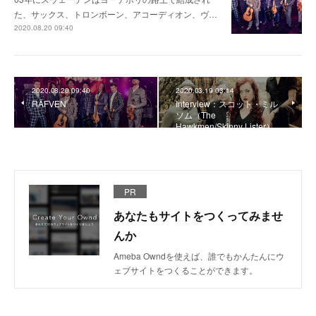
た、サックス、トロンボーン、アコーディオン、ヴ…
2020.08.20 09:40
2020.08.20 09:40
2020.03.19 03:14
RÄFVEN
Interview：スコット・ミル
ソム（The
Hawkmen/Skinny Lister）
PR
あなたもサイトをつくってみませ
んか
Ameba Owndを使えば、誰でもかんたんにウ
ェブサイトをつくることができます。