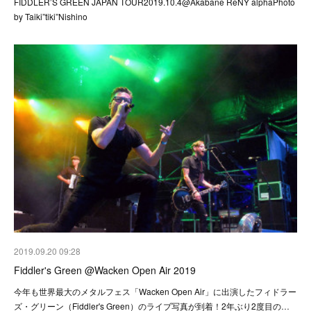
FIDDLER’S GREEN JAPAN TOUR2019.10.4@Akabane ReNY alphaPhoto
by Taiki”tiki”Nishino
2019.09.20 09:28
Fiddler's Green @Wacken Open Air 2019
今年も世界最大のメタルフェス「Wacken Open Air」に出演したフィドラー
ズ・グリーン（Fiddler's Green）のライブ写真が到着！2年ぶり2度目の…